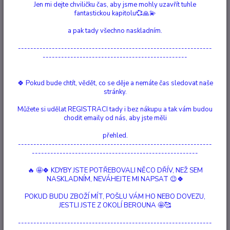
Jen mi dejte chviličku čas, aby jsme mohly uzavřít tuhle
fantastickou kapitolu💞🙏💫
Ohodnotit produkt
a pak tady všechno naskladním.
Bílá Šalvěj s okvětními lístky růží. Vykuřovací svazky se využívají už po
---------------------------------------------------------------
staletí. Původní obyvatelé Ameriky je používali při obřadech na očištění
-----------------------------------------------
domů nebo zahánění zlých duchů. Můžou také být použity na pročištění
aury, například při meditaci nebo modlitbách. Vykuřování těmito svazky je
dlouhá lé...
celý popis
🍀 Pokud bude chtít, vědět, co se děje a nemáte čas sledovat naše
stránky.
Dostupnost
Není skladem
Můžete si udělat REGISTRACI tady i bez nákupu a tak vám budou
chodit emaily od nás, aby jste měli
Nejsme plátci DPH
přehled.
---------------------------------------------------------------
278 Kč
------------------------------------------------------
/
ks
Momentálně není k dispozici
🔥 🤩🍀 KDYBY JSTE POTŘEBOVALI NĚCO DŘÍV, NEŽ SEM
NASKLADNÍM, NEVÁHEJTE MI NAPSAT 😉🍀
Číslo produktu:
72003
POKUD BUDU ZBOŽÍ MÍT, POŠLU VÁM HO NEBO DOVEZU,
Země původu:
USA
JESTLI JSTE Z OKOLÍ BEROUNA 🤩🥰
Délka:
10 cm
Hlídat cenu / dostupnost
---------------------------------------------------------------
Podobné produkty