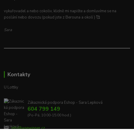
vykuřovadel a nebo cokoliv, klidně mi napište a domluvíme se na
poslání nebo dovozu (pokud jste z Berouna a okolí ) 🥰
Sara
Kontakty
U Lottky
Zákaznická podpora Eshop - Sara Lepková
604 799 149
(Po-Pá, 10:00-15:00 hod.)
info@agewinner.cz