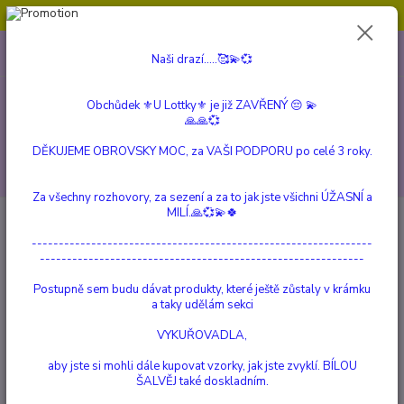
Obchůdek ⚜️U Lottky⚜️ je již ZAVŘENÝ 😔💫💞
0
ks
604 799 149
CZK
Naši drazí.....🥰💫💞
za
0 Kč
(Po-Pá, 10:00-15:00 hod.)
Obchůdek ⚜️U Lottky⚜️ je již ZAVŘENÝ 😔 💫
Menu
🙏🙏💞
DĚKUJEME OBROVSKY MOC, za VAŠI PODPORU po celé 3 roky.
Hledat
Za všechny rozhovory, za sezení a za to jak jste všichni ÚŽASNÍ a
MILÍ.🙏💞💫🍀
Úvod
BÍLÁ ŠALVĚJ a Vše kolem
Bílá Šalvěj - 7 Čaker
---------------------------------------------------------------
Bílá Šalvěj - 7 Čaker
------------------------------------------------------------
Postupně sem budu dávat produkty, které ještě zůstaly v krámku
TOP produkt
a taky udělám sekci
VYKUŘOVADLA,
aby jste si mohli dále kupovat vzorky, jak jste zvyklí. BÍLOU
ŠALVĚJ také doskladním.