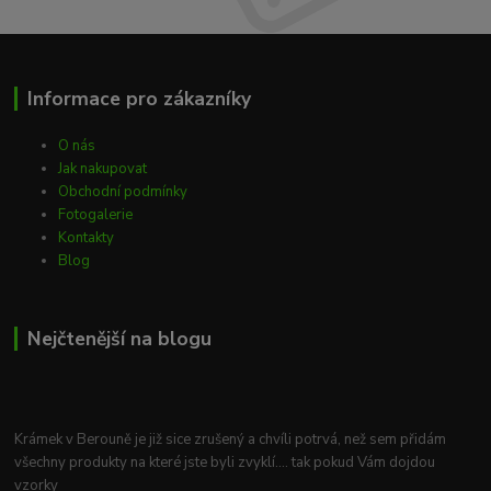
Informace pro zákazníky
O nás
Jak nakupovat
Obchodní podmínky
Fotogalerie
Kontakty
Blog
Nejčtenější na blogu
Krámek v Berouně je již sice zrušený a chvíli potrvá, než sem přidám
všechny produkty na které jste byli zvyklí.... tak pokud Vám dojdou
vzorky