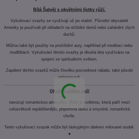
Bílá Šalvěj s okvětními lístky růží.
Vykuřovací svazky se využívají už po staletí. Původní obyvatelé
Ameriky je používali při obřadech na očištění domů nebo zahánění zlých
duchů.
Můžou také být použity na pročištění aury, například při meditaci nebo
modlitbách. Vykuřování těmito svazky je dlouhá léta využíváno na
spojení se spirituálním světem.
Zapálení těchto svazků může člověku pozvednout náladu, také působí
antistresově.
Okvětní plátky růží
navozují romantickou atmosféru. Růže je květinou, která patří mezi
celosvětově nejoblíbenější, připomíná lásku a smyslné, romantické
chvíle.
Tento vykuřovací svazek může být láskyplným dárkem milované osobě.
♥