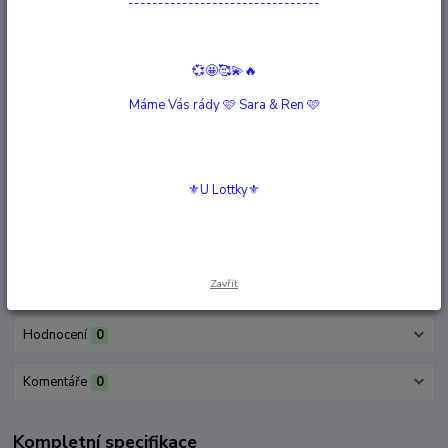
--------------------------------
Bílá Šalvěj - Love Spirit
Není skladem
💞🤩🥰💫🔥
275 Kč
/
ks
Detail
Máme Vás rády 🩷 Sara & Ren 🩷
Bílá Šalvěj s AMETYSTEM
Není skladem
235 Kč
/
ks
⚜️U Lottky⚜️
Detail
Zavřít
Kompletní specifikace
Hodnocení
0
Komentáře
0
Kompletní specifikace