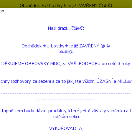
Obchůdek ⚜️U Lottky⚜️ je již ZAVŘENÝ 😔💫💞
Naši drazí.....🥰💫💞
Nevíte
Hledat
604 
(Po-Pá
Obchůdek ⚜️U Lottky⚜️ je již ZAVŘENÝ 😔 💫
🙏🙏💞
 Beautiful Story
Nárámky
Barevný náramek Růženín
DĚKUJEME OBROVSKY MOC, za VAŠI PODPORU po celé 3 roky.
vný náramek Růženín
chny rozhovory, za sezení a za to jak jste všichni ÚŽASNÍ a MILÍ.
ukt
---------------------------------------------------------------------------
---------------------------------
O tomt
nárame
tupně sem budu dávat produkty, které ještě zůstaly v krámku a 
nitě s
udělám sekci
růžení
VYKUŘOVADLA,
centim