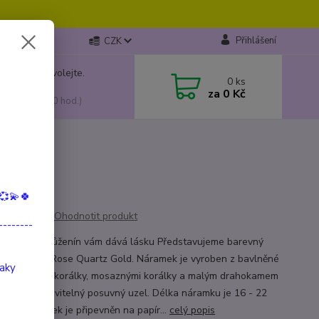
Přihlášení
CZK
 si rady? Zavolejte.
0
ks
799 149
za
0 Kč
, 10:00-15:00 hod.)
💞💫🍀
Ohodnotit produkt
--------
o kameni: Růženín vám dává lásku Představujeme barevný
k Iris Card Rose Quartz Gold. Náramek je vyroben z bavlněné
taky
e skleněnými korálky, mosaznými korálky a malým drahokamem
n a má nastavitelný posuvný uzel. Délka náramku je 16 - 22
etrů. Náramek je připevněn na papír...
celý popis