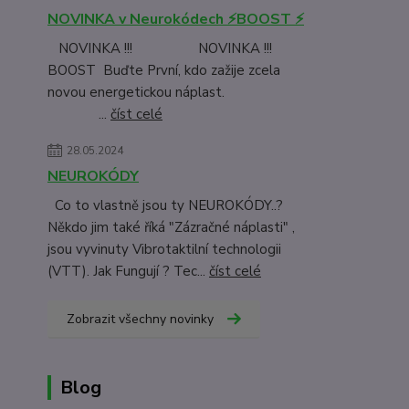
NOVINKA v Neurokódech ⚡BOOST ⚡
NOVINKA !!! NOVINKA !!!
BOOST Buďte První, kdo zažije zcela
novou energetickou náplast.
...
číst celé
28.05.2024
NEUROKÓDY
Co to vlastně jsou ty NEUROKÓDY..?
Někdo jim také říká "Zázračné náplasti" ,
jsou vyvinuty Vibrotaktilní technologii
(VTT). Jak Fungují ? Tec...
číst celé
Zobrazit všechny novinky
Blog