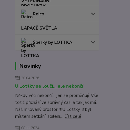
Reico
LAPACĚ SVĚTLA
Šperky by LOTTKA
Novinky
20.04.2026
U Lottky se loučí… ale nekončí
Někdy věci nekončí… jen se proměňují. Vše
totiž přichází ve správný čas, a tak jak má.
Náš milovaný prostor ⚜️U Lottky ⚜️byl
místem setkání, sdílení,...
číst celé
08.11.2024