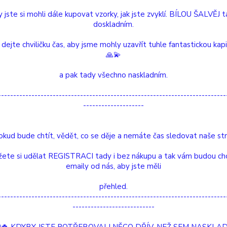
 jste si mohli dále kupovat vzorky, jak jste zvyklí. BÍLOU ŠALVĚJ 
doskladním.
Dos
 dejte chviličku čas, aby jsme mohly uzavřít tuhle fantastickou kap
Nej
🙏💫
a pak tady všechno naskladním.
51
---------------------------------------------------------------------------
--------------------
Číslo p
Délka:
okud bude chtít, vědět, co se děje a nemáte čas sledovat naše str
Moc:
L
T
ete si udělat REGISTRACI tady i bez nákupu a tak vám budou ch
emaily od nás, aby jste měli
etní specifikace
Hodnocení
0
přehled.
---------------------------------------------------------------------------
---------------------------
tní specifikace