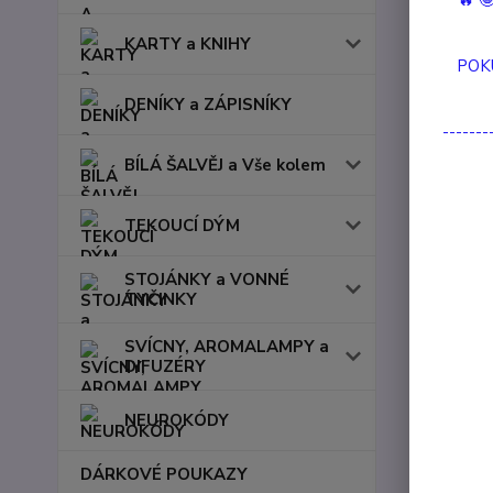
🔥 
KARTY a KNIHY
POK
Představ
DENÍKY a ZÁPISNÍKY
mosazným
-------
Náramek 
BÍLÁ ŠALVĚJ a Vše kolem
Růženín
ale hlavn
TEKOUCÍ DÝM
Drahé ka
STOJÁNKY a VONNÉ
TYČINKY
SVÍCNY, AROMALAMPY a
DIFUZÉRY
NEUROKÓDY
DÁRKOVÉ POUKAZY