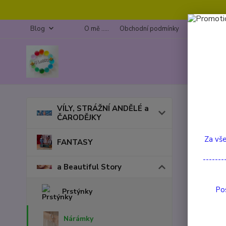
Blog
O mě .....
Obchodní podmínky
Kontakty
Úvod
a
VÍLY, STRÁŽNÍ ANDĚLÉ a
ČARODĚJKY
Bare
Za vše
FANTASY
TOP prod
-------
a Beautiful Story
Pos
Prstýnky
Nárámky