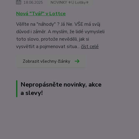
18.06.2025
NOVINKY ⚜️U Lottky⚜️
Nová "Tvář" v Lottce
Věříte na "náhody" ? Já Ne. VŠE má svůj
důvod i záměr. A myslím, že lidé vymysleli
toto slovo, protože nevěděli, jak si
vysvětlit a pojmenovat situa...
číst celé
Zobrazit všechny články
Nepropásněte novinky, akce
a slevy!