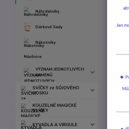
aby
Náhrdelníky
Jen mi
Dárkové Sady
Nákotníky
-------
Náušnice
VÝZNAM JEDNOTLIVÝCH
KAMENŮ
🍀 P
SVÍČKY ze SÓJOVÉHO
Můž
VOSKU
Kompl
KOUZELNÉ MAGICKÉ
SVÍČKY
-------
Komple
KYVADLA A VIRGULE