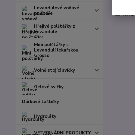
Zboží 
Levandulové voňavé
polštáře
Nárá
Hřejivé polštářky z
Levandule
Mini polštářky s
Levandulí lékařskou
Grosso
Volně stojící svíčky
Gelové svíčky
Dárkové taštičky
Hydroláty
VETERINÁRNÍ PRODUKTY