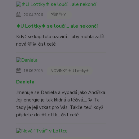
20.04.2026
PŘÍBĚHY...
⚜️U Lottky⚜️ se loučí… ale nekončí
Když se kapitola uzavírá… aby mohla začít
nová 🩷💫
číst celé
18.06.2025
NOVINKY ⚜️U Lottky⚜️
Daniela
Jmenuje se Daniela a vypadá jako Andělka.
Její energie je tak klidná a léčivá.... 💫 Ta
tady je její vzkaz pro Vás. Takže teď, když
přijdete do ⚜️Lottk...
číst celé