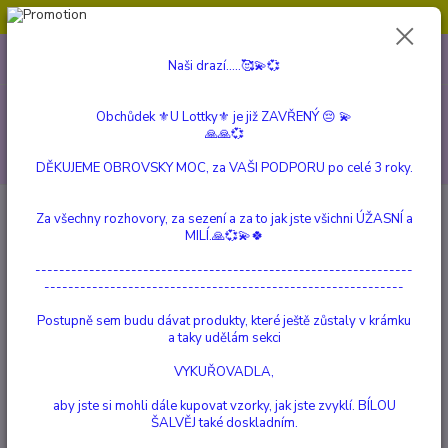
Obchůdek ⚜️U Lottky⚜️ je již ZAVŘENÝ 😔💫💞
0
ks
604 799 149
CZK
Naši drazí.....🥰💫💞
za
0 Kč
(Po-Pá, 10:00-15:00 hod.)
Menu
Obchůdek ⚜️U Lottky⚜️ je již ZAVŘENÝ 😔 💫
🙏🙏💞
Hledat
DĚKUJEME OBROVSKY MOC, za VAŠI PODPORU po celé 3 roky.
Úvod
a Beautiful Story
Affiniti Náramek s Labradoritem a Iolitem
Za všechny rozhovory, za sezení a za to jak jste všichni ÚŽASNÍ a
MILÍ.🙏💞💫🍀
Affiniti Náramek s Labradoritem
---------------------------------------------------------------
a Iolitem
------------------------------------------------------------
Postupně sem budu dávat produkty, které ještě zůstaly v krámku
a taky udělám sekci
VYKUŘOVADLA,
aby jste si mohli dále kupovat vzorky, jak jste zvyklí. BÍLOU
ŠALVĚJ také doskladním.