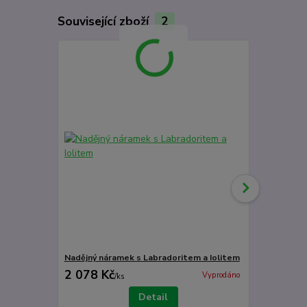
Související zboží
2
Nadějný náramek s Labradoritem a Iolitem
Prsten s Iol
2 078 Kč
1 819 Kč
Vyprodáno
/
ks
Detail