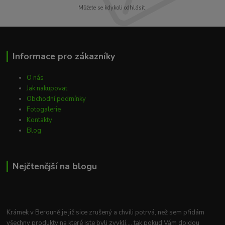
Můžete se kdykoli odhlásit.
Informace pro zákazníky
O nás
Jak nakupovat
Obchodní podmínky
Fotogalerie
Kontakty
Blog
Nejčtenější na blogu
Krámek v Berouně je již sice zrušený a chvíli potrvá, než sem přidám
všechny produkty na které jste byli zvyklí.... tak pokud Vám dojdou