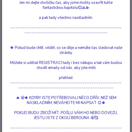
Jen mi dejte chviličku čas, aby jsme mohly uzavřít tuhle
Ohodnotit produkt
fantastickou kapitolu💞🙏💫
O tomto kamenu: Labradorit vám pomáhá důvěřovat své intuici,
a pak tady všechno naskladním.
následovat své vnitřní vědění. Zve vás, abyste se podívali dovnitř a
zamysleli se nad tím, čeho se můžete zbavit a kam chcete jít. Vedeni
---------------------------------------------------------------
moudrostí, která ve vás sídlí. Připomíná vám sílu, kterou máte, abyste to
-----------------------------------------------
všechno uskutečnili. ...
celý popis
🍀 Pokud bude chtít, vědět, co se děje a nemáte čas sledovat naše
stránky.
Dostupnost
Vyprodáno
Můžete si udělat REGISTRACI tady i bez nákupu a tak vám budou
Nejsme plátci DPH
chodit emaily od nás, aby jste měli
přehled.
2 078 Kč
/
ks
---------------------------------------------------------------
Momentálně není k dispozici
------------------------------------------------------
🔥 🤩🍀 KDYBY JSTE POTŘEBOVALI NĚCO DŘÍV, NEŽ SEM
Číslo produktu:
90066
NASKLADNÍM, NEVÁHEJTE MI NAPSAT 😉🍀
Materiál:
mosaz, drahokam
Drahokam:
Labradorit, Iolit
POKUD BUDU ZBOŽÍ MÍT, POŠLU VÁM HO NEBO DOVEZU,
Moc:
přitahuje úspěch, intuici, reflexi
JESTLI JSTE Z OKOLÍ BEROUNA 🤩🥰
doba výroby 1 kusu:
109 minut
Povrchová úprava:
Postříbřeno
Hlídat cenu / dostupnost
---------------------------------------------------------------