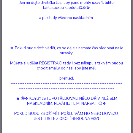
Jen mi dejte chviličku čas, aby jsme mohly uzavřít tuhle
Ohodnotit produkt
fantastickou kapitolu💞🙏💫
405 tobolek
a pak tady všechno naskladním.
Vhodný pro chovatele, kteří mají větší počet štěňat nebo pro chovatele
---------------------------------------------------------------
velkých zvířat. Je prospěšný pro dodání vápníků při laktaci pro samice a
-----------------------------------------------
samozřejmě pro dobrý vývoj kostní tkáně a zubů u mláďat všech druhů
zvířat. V prevenci osteoporózy je vhodným obdobím léto, kdy jsou
🍀 Pokud bude chtít, vědět, co se děje a nemáte čas sledovat naše
ledviny zvířat díky tep...
celý popis
stránky.
Můžete si udělat REGISTRACI tady i bez nákupu a tak vám budou
Dostupnost
Není skladem
chodit emaily od nás, aby jste měli
Nejsme plátci DPH
přehled.
---------------------------------------------------------------
------------------------------------------------------
/
ks
Momentálně není k dispozici
🔥 🤩🍀 KDYBY JSTE POTŘEBOVALI NĚCO DŘÍV, NEŽ SEM
NASKLADNÍM, NEVÁHEJTE MI NAPSAT 😉🍀
Číslo produktu:
99021
POKUD BUDU ZBOŽÍ MÍT, POŠLU VÁM HO NEBO DOVEZU,
Výrobce:
Česká Republika
Hlídat cenu / dostupnost
JESTLI JSTE Z OKOLÍ BEROUNA 🤩🥰
---------------------------------------------------------------