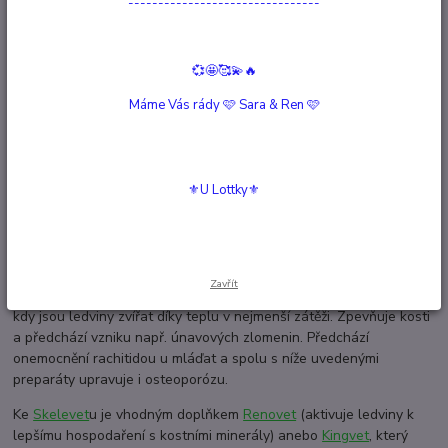
--------------------------------
Kompletní specifikace
Hodnocení
0
💞🤩🥰💫🔥
Komentáře
0
Máme Vás rády 🩷 Sara & Ren 🩷
Kompletní specifikace
⚜️U Lottky⚜️
Vhodný pro chovatele, kteří mají větší počet štěňat nebo pro
chovatele velkých zvířat.
Je prospěšný pro dodání vápníků při laktaci pro samice a
samozřejmě pro dobrý vývoj kostní tkáně a zubů u mláďat všech
Zavřít
druhů zvířat. V prevenci osteoporózy je vhodným obdobím léto,
kdy jsou ledviny zvířat díky teplu v nejmenší zátěži. Zpevňuje kosti
a předchází vzniku např. únavových zlomenin. Předchází
onemocnění rachitidou u mláďat a spolu s níže uvedenými
preparáty upravuje i osteoporózu.
Ke
Skelevet
u
je vhodným doplňkem
Renovet
(aktivuje ledviny k
lepšímu hospodaření s kostními minerály) anebo
Kingvet
,
který