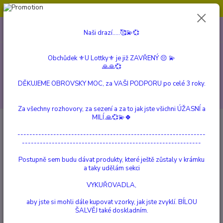
Obchůdek ⚜️U Lottky⚜️ je již ZAVŘENÝ 😔💫💞
0
ks
604 799 149
CZK
Naši drazí.....🥰💫💞
za
0 Kč
(Po-Pá, 10:00-15:00 hod.)
Obchůdek ⚜️U Lottky⚜️ je již ZAVŘENÝ 😔 💫
Menu
🙏🙏💞
DĚKUJEME OBROVSKY MOC, za VAŠI PODPORU po celé 3 roky.
Hledat
Za všechny rozhovory, za sezení a za to jak jste všichni ÚŽASNÍ a
MILÍ.🙏💞💫🍀
Úvod
VETERINÁRNÍ PRODUKTY
SKELEVET - set 3 ks
---------------------------------------------------------------
SKELEVET - set 3 ks
------------------------------------------------------------
1 647 Kč
- 100 %
Postupně sem budu dávat produkty, které ještě zůstaly v krámku
a taky udělám sekci
VYKUŘOVADLA,
aby jste si mohli dále kupovat vzorky, jak jste zvyklí. BÍLOU
ŠALVĚJ také doskladním.