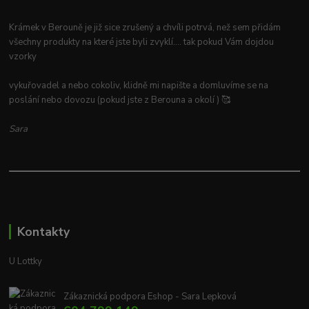
Krámek v Berouně je již sice zrušený a chvíli potrvá, než sem přidám
všechny produkty na které jste byli zvyklí.... tak pokud Vám dojdou
vzorky
vykuřovadel a nebo cokoliv, klidně mi napište a domluvíme se na
poslání nebo dovozu (pokud jste z Berouna a okolí ) 🥰
Sara
Kontakty
U Lottky
Zákaznická podpora Eshop - Sara Lepková