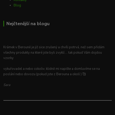
Blog
Nejčtenější na blogu
Krámek v Berouně je již sice zrušený a chvíli potrvá, než sem přidám
všechny produkty na které jste byli zvyklí.... tak pokud Vám dojdou
vzorky
vykuřovadel a nebo cokoliv, klidně mi napište a domluvíme se na
poslání nebo dovozu (pokud jste z Berouna a okolí ) 🥰
Sara