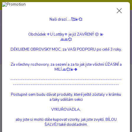
Obchůdek ⚜️U Lottky⚜️ je již ZAVŘENÝ 😔💫💞
0
ks
604 799 149
CZK
Naši drazí.....🥰💫💞
za
0 Kč
(Po-Pá, 10:00-15:00 hod.)
Obchůdek ⚜️U Lottky⚜️ je již ZAVŘENÝ 😔 💫
Menu
🙏🙏💞
DĚKUJEME OBROVSKY MOC, za VAŠI PODPORU po celé 3 roky.
Hledat
Za všechny rozhovory, za sezení a za to jak jste všichni ÚŽASNÍ a
MILÍ.🙏💞💫🍀
Úvod
Reico
MaxidogVit® Wild
---------------------------------------------------------------
MaxidogVit® Wild
------------------------------------------------------------
Postupně sem budu dávat produkty, které ještě zůstaly v krámku
a taky udělám sekci
VYKUŘOVADLA,
aby jste si mohli dále kupovat vzorky, jak jste zvyklí. BÍLOU
ŠALVĚJ také doskladním.