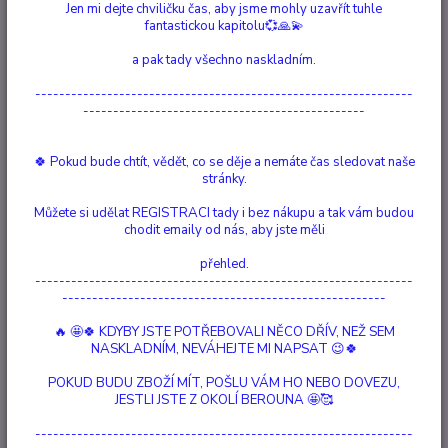
Jen mi dejte chviličku čas, aby jsme mohly uzavřít tuhle
Ohodnotit produkt
fantastickou kapitolu💞🙏💫
Pro pestrou stravu
a pak tady všechno naskladním.
Popis výrobku Kompletní krmivo MaxidogVit® Wild přináší rozmanitost
---------------------------------------------------------------
misky vašeho psa. Protože je velmi snadno stravitelný, je vhodný
-----------------------------------------------
zejména pro rostoucí a dospělé psy s alergiemi a nesnášenlivostí
potravy. Obsahuje směs snadno stravitelné zvěřiny a drůbežího masa,
🍀 Pokud bude chtít, vědět, co se děje a nemáte čas sledovat naše
lahodné nudle, zlatožlutou dýni, k...
celý popis
stránky.
Můžete si udělat REGISTRACI tady i bez nákupu a tak vám budou
Dostupnost
Není skladem
chodit emaily od nás, aby jste měli
Nejsme plátci DPH
přehled.
---------------------------------------------------------------
------------------------------------------------------
/
ks
Momentálně není k dispozici
🔥 🤩🍀 KDYBY JSTE POTŘEBOVALI NĚCO DŘÍV, NEŽ SEM
NASKLADNÍM, NEVÁHEJTE MI NAPSAT 😉🍀
Číslo produktu:
99909
POKUD BUDU ZBOŽÍ MÍT, POŠLU VÁM HO NEBO DOVEZU,
Výrobce:
Německo
velikost:
200g, 400g, 800g
JESTLI JSTE Z OKOLÍ BEROUNA 🤩🥰
Hlídat cenu / dostupnost
---------------------------------------------------------------