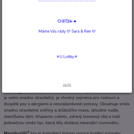
--------------------------------
Kompletní specifikace
Hodnocení
0
💞🤩🥰💫🔥
Máme Vás rády 🩷 Sara & Ren 🩷
Komentáře
0
Kompletní specifikace
⚜️U Lottky⚜️
Popis výrobku
Kompletní krmivo
Zavřít
®
MaxidogVit
Wild
přináší rozmanitost misky vašeho psa. Protože
je velmi snadno stravitelný, je vhodný zejména pro rostoucí a
dospělé psy s alergiemi a nesnášenlivostí potravy. Obsahuje směs
snadno stravitelné zvěřiny a drůbežího masa, lahodné nudle,
zlatožlutou dýni, křupavou cuketu, zdravý lososový olej a naši
jedinečnou směs řas, která tělu dodává minerální rovnováhu.
®
MaxidogVit
hra je kompletní krmivo vysoce kvalitní suroviny,