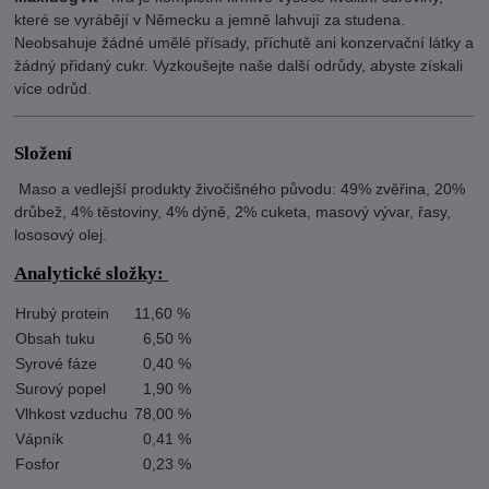
které se vyrábějí v Německu a jemně lahvují za studena.
Neobsahuje žádné umělé přísady, příchutě ani konzervační látky a
žádný přidaný cukr. Vyzkoušejte naše další odrůdy, abyste získali
více odrůd.
Složení
Maso a vedlejší produkty živočišného původu: 49% zvěřina, 20%
drůbež, 4% těstoviny, 4% dýně, 2% cuketa, masový vývar, řasy,
lososový olej.
Analytické složky:
Hrubý protein
11,60 %
Obsah tuku
6,50 %
Syrové fáze
0,40 %
Surový popel
1,90 %
Vlhkost vzduchu
78,00 %
Vápník
0,41 %
Fosfor
0,23 %