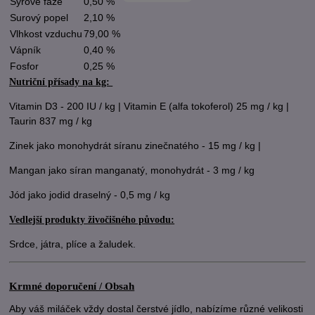
Syrové fáze
0,50 %
Surový popel
2,10 %
Vlhkost vzduchu
79,00 %
Vápník
0,40 %
Fosfor
0,25 %
Nutriční přísady na kg:
Vitamin D3 - 200 IU / kg | Vitamin E (alfa tokoferol) 25 mg / kg |
Taurin 837 mg / kg
Zinek jako monohydrát síranu zinečnatého - 15 mg / kg |
Mangan jako síran manganatý, monohydrát - 3 mg / kg
Jód jako jodid draselný - 0,5 mg / kg
Vedlejší produkty živočišného původu:
Srdce, játra, plíce a žaludek.
Krmné doporučení / Obsah
Aby váš miláček vždy dostal čerstvé jídlo, nabízíme různé velikosti