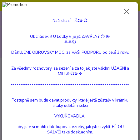
Obchůdek ⚜️U Lottky⚜️ je již ZAVŘENÝ 😔💫💞
0
ks
604 799 149
CZK
Naši drazí.....🥰💫💞
za
0 Kč
(Po-Pá, 10:00-15:00 hod.)
Menu
Obchůdek ⚜️U Lottky⚜️ je již ZAVŘENÝ 😔 💫
🙏🙏💞
Hledat
DĚKUJEME OBROVSKY MOC, za VAŠI PODPORU po celé 3 roky.
Úvod
Reico
MaxicatVit® Wild
Za všechny rozhovory, za sezení a za to jak jste všichni ÚŽASNÍ a
MILÍ.🙏💞💫🍀
MaxicatVit® Wild
---------------------------------------------------------------
------------------------------------------------------------
Postupně sem budu dávat produkty, které ještě zůstaly v krámku
a taky udělám sekci
VYKUŘOVADLA,
aby jste si mohli dále kupovat vzorky, jak jste zvyklí. BÍLOU
ŠALVĚJ také doskladním.