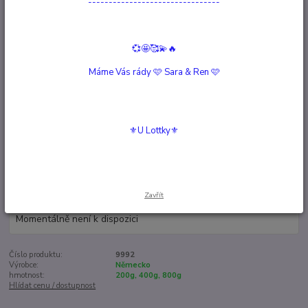
--------------------------------
Ohodnotit produkt
Pro vašeho malého lovce
💞🤩🥰💫🔥
Kompletní krmivo: MaxicatVit Wild obsahuje vše, co malí lovci milují:
lahodné zvěřinové maso, chutné drůbeží maso, lahodné nudle,
Máme Vás rády 🩷 Sara & Ren 🩷
křupavou cuketu, zlatožlutou dýni a naši jedinečnou směs řas, která
přináší tělu minerální rovnováhu. A co je nejlepší: vaše kočka se nemusí
ani jen snažit, aby si to u...
celý popis
⚜️U Lottky⚜️
Dostupnost
Není skladem
Nejsme plátci DPH
Zavřít
/
ks
Momentálně není k dispozici
Číslo produktu:
9992
Výrobce:
Německo
hmotnost:
200g, 400g, 800g
Hlídat cenu / dostupnost