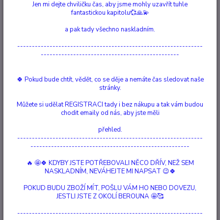
Jen mi dejte chviličku čas, aby jsme mohly uzavřít tuhle
fantastickou kapitolu💞🙏💫
a pak tady všechno naskladním.
---------------------------------------------------------------
-----------------------------------------------
🍀 Pokud bude chtít, vědět, co se děje a nemáte čas sledovat naše
stránky.
Můžete si udělat REGISTRACI tady i bez nákupu a tak vám budou
chodit emaily od nás, aby jste měli
přehled.
---------------------------------------------------------------
------------------------------------------------------
🔥 🤩🍀 KDYBY JSTE POTŘEBOVALI NĚCO DŘÍV, NEŽ SEM
NASKLADNÍM, NEVÁHEJTE MI NAPSAT 😉🍀
POKUD BUDU ZBOŽÍ MÍT, POŠLU VÁM HO NEBO DOVEZU,
JESTLI JSTE Z OKOLÍ BEROUNA 🤩🥰
---------------------------------------------------------------