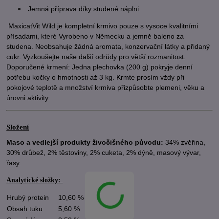
Jemná příprava díky studené náplni.
MaxicatVit Wild je kompletní krmivo pouze s vysoce kvalitními
přísadami, které Vyrobeno v Německu a jemně baleno za
studena. Neobsahuje žádná aromata, konzervační látky a přidaný
cukr. Vyzkoušejte naše další odrůdy pro větší rozmanitost.
Doporučené krmení: Jedna plechovka (200 g) pokryje denní
potřebu kočky o hmotnosti až 3 kg. Krmte prosím vždy při
pokojové teplotě a množství krmiva přizpůsobte plemeni, věku a
úrovni aktivity.
Složení
Maso a vedlejší produkty živočišného původu:
34% zvěřina,
30% drůbež, 2% těstoviny, 2% cuketa, 2% dýně, masový vývar,
řasy.
Analytické složky:
Hrubý protein
10,60 %
Obsah tuku
5,60 %