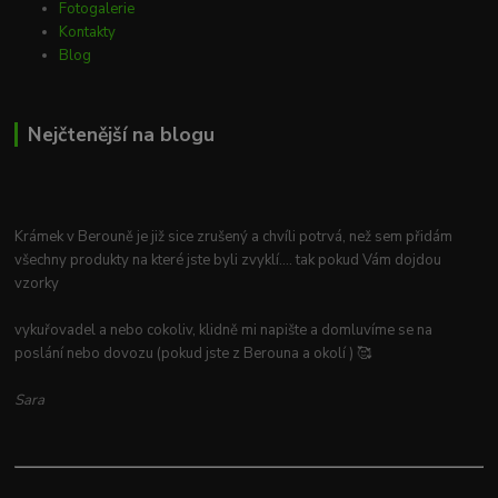
Fotogalerie
Kontakty
Blog
Nejčtenější na blogu
Krámek v Berouně je již sice zrušený a chvíli potrvá, než sem přidám
všechny produkty na které jste byli zvyklí.... tak pokud Vám dojdou
vzorky
vykuřovadel a nebo cokoliv, klidně mi napište a domluvíme se na
poslání nebo dovozu (pokud jste z Berouna a okolí ) 🥰
Sara