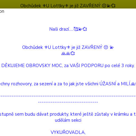
Obchůdek ⚜️U Lottky⚜️ je již ZAVŘENÝ 😔💫💞
Naši drazí.....🥰💫💞
Nevíte
Hledat
604 
(Po-Pá
Obchůdek ⚜️U Lottky⚜️ je již ZAVŘENÝ 😔 💫
🙏🙏💞
Reico
MaxiDog Sensiv
DĚKUJEME OBROVSKY MOC, za VAŠI PODPORU po celé 3 roky.
Dog Sensiv
chny rozhovory, za sezení a za to jak jste všichni ÚŽASNÍ a MILÍ.
---------------------------------------------------------------------------
---------------------------------
Komp
liso
tupně sem budu dávat produkty, které ještě zůstaly v krámku a 
udělám sekci
Popis 
nesnáš
VYKUŘOVADLA,