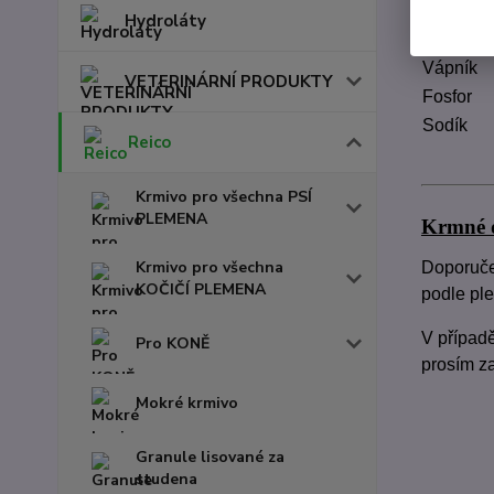
Syrové f
Hydroláty
Vlhkost 
Vápník
VETERINÁRNÍ PRODUKTY
Fosfor
Sodík
Reico
Krmivo pro všechna PSÍ
PLEMENA
Krmné d
Krmivo pro všechna
Doporuče
KOČIČÍ PLEMENA
podle ple
V případ
Pro KONĚ
prosím za
Mokré krmivo
Granule lisované za
studena