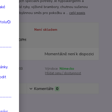
vinuli pro jejich speciální potřeby. Je hypoalergenní a
také
je zdravé bílé ryby, výživné brambory, chutnou sušenou
nu, speciální bylinnou směs pro pokožku a ...
celý popis
itolu💞
tupnost
Není skladem
sme plátci DPH
--------
Momentálně není k dispozici
ánky.
roduktu:
99903
Výrobce:
Německo
:
3kg, 10kg
Hlídat cenu / dostupnost
odit
Komentáře
0
--------