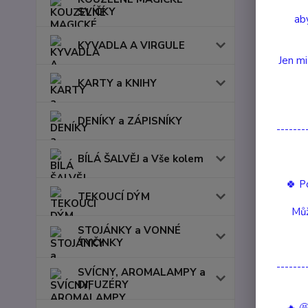
SVÍČKY
aby
KYVADLA A VIRGULE
Jen mi
KARTY a KNIHY
DENÍKY a ZÁPISNÍKY
-------
BÍLÁ ŠALVĚJ a Vše kolem
🍀 P
TEKOUCÍ DÝM
Můž
STOJÁNKY a VONNÉ
TYČINKY
Kompl
-------
SVÍCNY, AROMALAMPY a
DIFUZÉRY
Komple