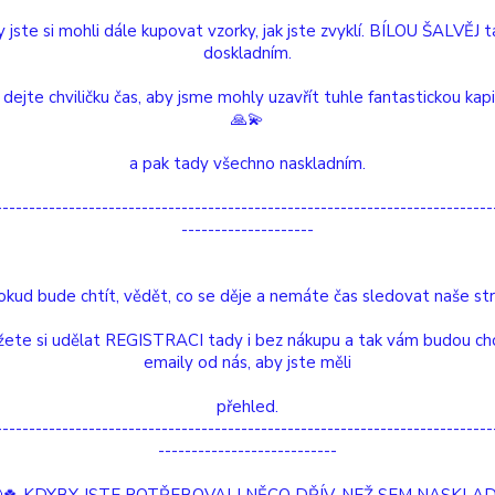
jsme vy
 jste si mohli dále kupovat vzorky, jak jste zvyklí. BÍLOU ŠALVĚJ 
obsahu
doskladním.
zeleni
 dejte chviličku čas, aby jsme mohly uzavřít tuhle fantastickou kap
🙏💫
Dos
a pak tady všechno naskladním.
Nej
---------------------------------------------------------------------------
--------------------
/
ks
okud bude chtít, vědět, co se děje a nemáte čas sledovat naše str
Číslo p
velikost
ete si udělat REGISTRACI tady i bez nákupu a tak vám budou ch
emaily od nás, aby jste měli
etní specifikace
Hodnocení
0
přehled.
---------------------------------------------------------------------------
---------------------------
tní specifikace