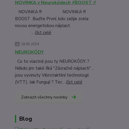
NOVINKA v Neurokódech ⚡BOOST ⚡
NOVINKA !!! NOVINKA !!!
BOOST Buďte První, kdo zažije zcela
novou energetickou náplast.
...
číst celé
28.05.2024
NEUROKÓDY
Co to vlastně jsou ty NEUROKÓDY..?
Někdo jim také říká "Zázračné náplasti" ,
jsou vyvinuty Vibrotaktilní technologii
(VTT). Jak Fungují ? Tec...
číst celé
Zobrazit všechny novinky
Blog