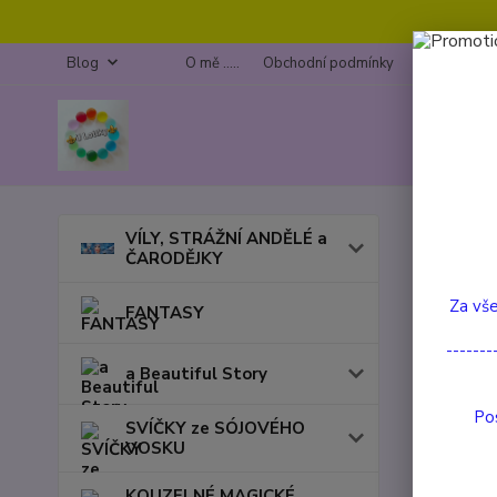
Blog
O mě .....
Obchodní podmínky
Kontakty
Úvod
VÍLY, STRÁŽNÍ ANDĚLÉ a
ČARODĚJKY
Maxi
Za vše
FANTASY
-------
a Beautiful Story
Pos
SVÍČKY ze SÓJOVÉHO
VOSKU
KOUZELNÉ MAGICKÉ