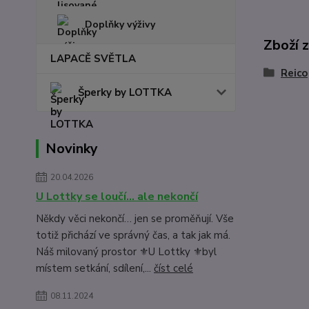
Doplňky výživy
Zboží 
LAPACĚ SVĚTLA
Reico
Šperky by LOTTKA
Novinky
20.04.2026
U Lottky se loučí… ale nekončí
Někdy věci nekončí… jen se proměňují. Vše
totiž přichází ve správný čas, a tak jak má.
Náš milovaný prostor ⚜️U Lottky ⚜️byl
místem setkání, sdílení,...
číst celé
08.11.2024