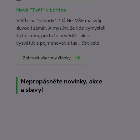
Nová "Tvář" v Lottce
Věříte na "náhody" ? Já Ne. VŠE má svůj
důvod i záměr. A myslím, že lidé vymysleli
toto slovo, protože nevěděli, jak si
vysvětlit a pojmenovat situa...
číst celé
Zobrazit všechny články
Nepropásněte novinky, akce
a slevy!