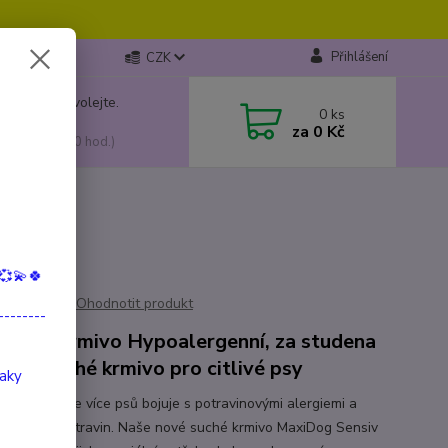
Přihlášení
CZK
 si rady? Zavolejte.
0
ks
799 149
za
0 Kč
, 10:00-15:00 hod.)
💞💫🍀
Ohodnotit produkt
--------
letní krmivo Hypoalergenní, za studena
vané, suché krmivo pro citlivé psy
taky
výrobku Stále více psů bojuje s potravinovými alergiemi a
enlivostí potravin. Naše nové suché krmivo MaxiDog Sensiv