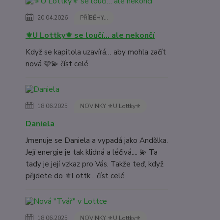
20.04.2026
PŘÍBĚHY...
⚜️U Lottky⚜️ se loučí… ale nekončí
Když se kapitola uzavírá… aby mohla začít
nová 🩷💫
číst celé
18.06.2025
NOVINKY ⚜️U Lottky⚜️
Daniela
Jmenuje se Daniela a vypadá jako Andělka.
Její energie je tak klidná a léčivá.... 💫 Ta
tady je její vzkaz pro Vás. Takže teď, když
přijdete do ⚜️Lottk...
číst celé
18.06.2025
NOVINKY ⚜️U Lottky⚜️