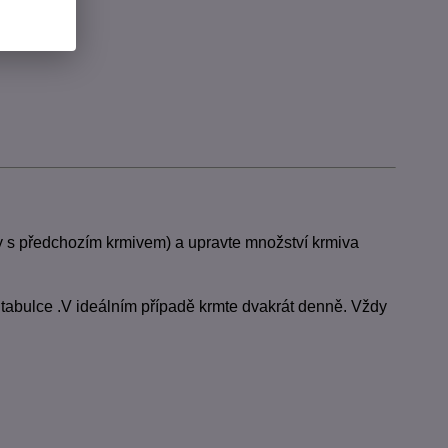
y s předchozím krmivem) a upravte množství krmiva
abulce .V ideálním případě krmte dvakrát denně. Vždy