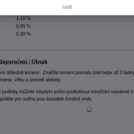
áze
3,30 %
Zavřít
vzduchu
3,30 %
1,10 %
0,95 %
0,30 %
oporučení / Obsah
ní ohledně krmení . Změňte krmení pomalu (míchejte až 3 týdn
mene, věku a úrovně aktivity.
ě potřeby můžete mladým psům poskytnout množství uvedené v t
jistěte pro svého psa dostatek čerstvé vody.